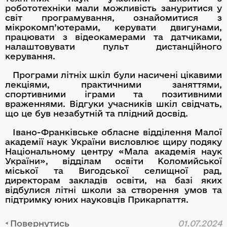
робототехніки мали можливість зануритися у
світ програмування, ознайомитися з
мікрокомп’ютерами, керувати двигунами,
працювати з відеокамерами та датчиками,
налаштовувати пульт дистанційного
керування.
Програми літніх шкіл були насичені цікавими
лекціями, практичними заняттями,
спортивними іграми та позитивними
враженнями. Відгуки учасників шкіл свідчать,
що це був незабутній та плідний досвід.
Івано-Франківське обласне відділення Малої
академії наук України висловлює щиру подяку
Національному центру «Мала академія наук
України», відділам освіти Коломийської
міської та Вигодської селищної рад,
директорам закладів освіти, на базі яких
відбулися літні школи за створення умов та
підтримку юних науковців Прикарпаття.
Повернутись
01.07.2024