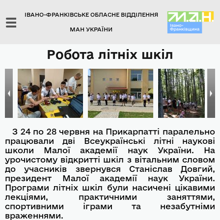
ІВАНО-ФРАНКІВСЬКЕ ОБЛАСНЕ ВІДДІЛЕННЯ
МАН УКРАЇНИ
Робота літніх шкіл
З 24 по 28 червня на Прикарпатті паралельно
працювали дві Всеукраїнські літні наукові
школи Малої академії наук України. На
урочистому відкритті шкіл з вітальним словом
до учасників звернувся Станіслав Довгий,
президент Малої академії наук України.
Програми літніх шкіл були насичені цікавими
лекціями, практичними заняттями,
спортивними іграми та незабутніми
враженнями.