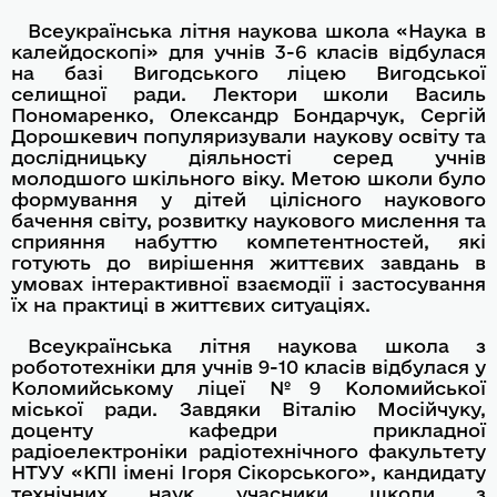
Всеукраїнська літня наукова школа «Наука в
калейдоскопі» для учнів 3-6 класів відбулася
на базі Вигодського ліцею Вигодської
селищної ради. Лектори школи Василь
Пономаренко, Олександр Бондарчук, Сергій
Дорошкевич популяризували наукову освіту та
дослідницьку діяльності серед учнів
молодшого шкільного віку. Метою школи було
формування у дітей цілісного наукового
бачення світу, розвитку наукового мислення та
сприяння набуттю компетентностей, які
готують до вирішення життєвих завдань в
умовах інтерактивної взаємодії і застосування
їх на практиці в життєвих ситуаціях.
Всеукраїнська літня наукова школа з
робототехніки для учнів 9-10 класів відбулася у
Коломийському ліцеї №9 Коломийської
міської ради. Завдяки Віталію Мосійчуку,
доценту кафедри прикладної
радіоелектроніки радіотехнічного факультету
НТУУ «КПІ імені Ігоря Сікорського», кандидату
технічних наук учасники школи з