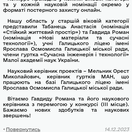
та у кожній науковій номінації окремо у
форматі постерного захисту онлайн.
Нашу область у старшій віковій категорії
представили Табанець Анастасія (номінація
«Стійкий життєвий простір») та Гавдида Роман
(номінація «Нові матеріали та сучасні
технології»), учні Галицького ліцею імені
Ярослава Осмомисла Галицької міської ради,
члени гуртка «Сучасна інженерія і технології»
Малої академії наук України.
Науковий керівник проектів – Мельник Орест
Миколайович, керівник гуртків МАН, що
працюють на базі Галицького ліцею імені
Ярослава Осмомисла Галицької міської ради.
Вітаємо Гавдиду Романа та його наукового
керівника з перемогою у конкурсі (ІІІ місце).
Бажаємо нових здобутків та наукових
звершень!
Повернутись
14.12.2023