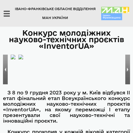
ІВАНО-ФРАНКІВСЬКЕ ОБЛАСНЕ ВІДДІЛЕННЯ
МАН УКРАЇНИ
Конкурс молодіжних
науково-технічних проєктів
«InventorUA»
З 8 по 9 грудня 2023 року у м. Київ відбувся II
етап фінальний етап Всеукраїнського конкурс
молодіжних науково-технічних проєктів
«InventorUA», на якому переможці І етапу
презентували свої науково-технічні та
інноваційні проєкти.
Конкурс проходив у кожній віковій категорії