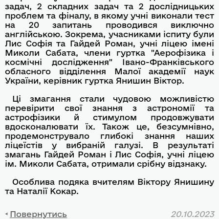
задач, 2 складних задач та 2 дослідницьких
проблем та фіналу, в якому учні виконали тест
на 20 запитань проводився виключно
англійською. Зокрема, учасниками іспиту були
Лис Софія та Гайдей Роман, учні ліцею імені
Миколи Сабата, члени гуртка "Аерофізика і
космічні дослідження" Івано-Франківського
обласного відділення Малої академії наук
України, керівник гуртка Янишин Віктор.
Ці змагання стали чудовою можливістю
перевірити свої знання з астрономії та
астрофізики й стимулом продовжувати
вдосконалювати їх. Також це, безсумнівно,
продемонструвало глибокі знання наших
ліцеїстів у вибраній галузі. В результаті
змагань Гайдей Роман і Лис Софія, учні ліцею
ім. Миколи Сабата, отримали срібну відзнаку.
Особлива подяка вчителям Віктору Янишину
та Наталії Кокар.
Повернутись
20.10.2023