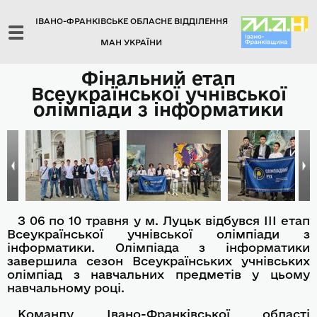
ІВАНО-ФРАНКІВСЬКЕ ОБЛАСНЕ ВІДДІЛЕННЯ
МАН УКРАЇНИ
Фінальний етап
Всеукраїнської учнівської
олімпіади з інформатики
З 06 по 10 травня у м. Луцьк відбувся ІІІ етап
Всеукраїнської учнівської олімпіади з
інформатики. Олімпіада з інформатики
завершила сезон Всеукраїнських учнівських
олімпіад з навчальних предметів у цьому
навчальному році.
Команду Івано-Франківської області