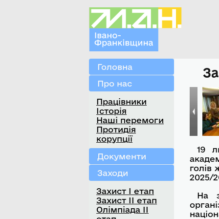
Головна
За
Про нас
Працівники
Історія
Наші перемоги
Протидія
корупції
19 л
Документи
академ
голів 
Заходи
2025/2
Захист І етап
На з
Захист ІІ етап
орган
Олімпіада ІІ
націо
етап