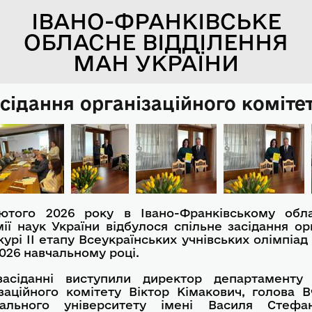
ІВАНО-ФРАНКІВСЬКЕ
ОБЛАСНЕ ВІДДІЛЕННЯ
МАН УКРАЇНИ
сідання організаційного комітет
ютого 2026 року в Івано-Франківському обла
ії наук України відбулося спільне засідання ор
журі ІІ етапу Всеукраїнських учнівських олімпіад
026 навчальному році.
асіданні виступили директор департаменту 
ізаційного комітету Віктор Кімакович, голова 
нального університету імені Василя Стефа