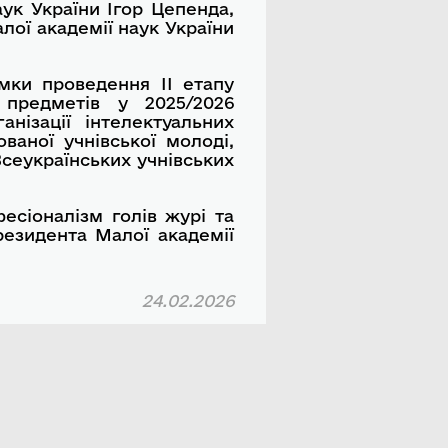
ук України Ігор Цепенда,
лої академії наук України
умки проведення ІІ етапу
 предметів у 2025/2026
нізації інтелектуальних
ваної учнівської молоді,
Всеукраїнських учнівських
есіоналізм голів журі та
резидента Малої академії
24.02.2026