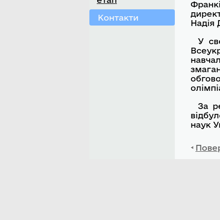
Франкі
директ
Контакти
Надія 
У св
Всеук
навча
змага
обгово
олімпі
За р
відбу
наук У
Пове