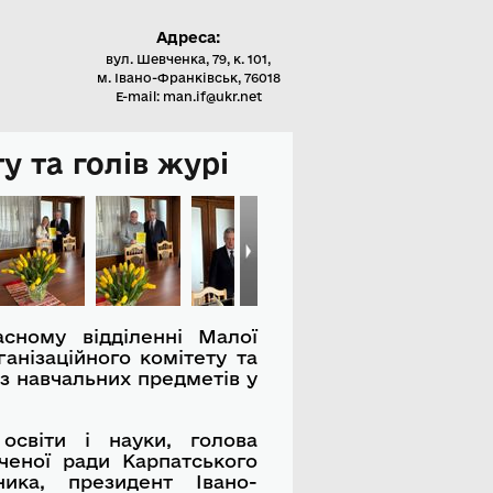
Адреса:
вул. Шевченка, 79, к. 101,
м. Івано-Франківськ, 76018
E-mail: man.if@ukr.net
у та голів журі
сному відділенні Малої
ганізаційного комітету та
 з навчальних предметів у
освіти і науки, голова
Вченої ради Карпатського
ника, президент Івано-