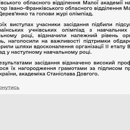
вського обласного відділення Малої академії на
ор Івано-Франківського обласного відділення Ма
Дерев’янко та голови журі олімпіад.
оїх виступах учасники засідання підбили підс
раїнських учнівських олімпіад з навчальних
льному році, відзначили належний рівень орга
нь, наголосили на важливості підтримки обдаро
рили шляхи вдосконалення організації ІІ етапу 
ад у наступному навчальному році.
езультатами засідання відзначено високий проф
лося їх нагородження грамотами за підписом п
країни, академіка Станіслава Довгого.
рнутись